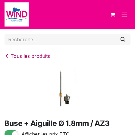
Se rendre au contenu
Tous les produits
Buse + Aiguille Ø 1.8mm / AZ3
Afficher les prix TTC