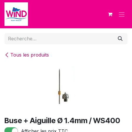
Se rendre au contenu
Tous les produits
Buse + Aiguille Ø 1.4mm / WS400
Afficher les prix TTC