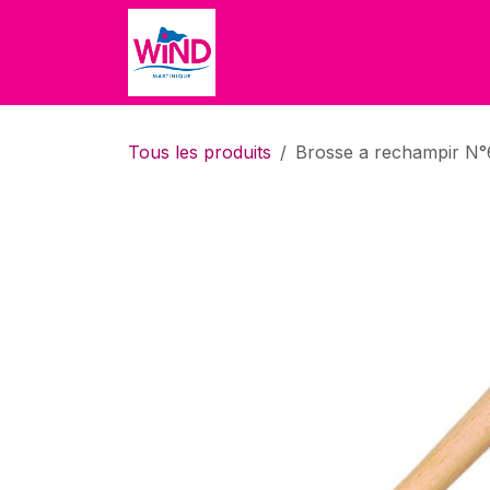
Se rendre au contenu
Accueil
Boutique
À propo
Tous les produits
Brosse a rechampir N°