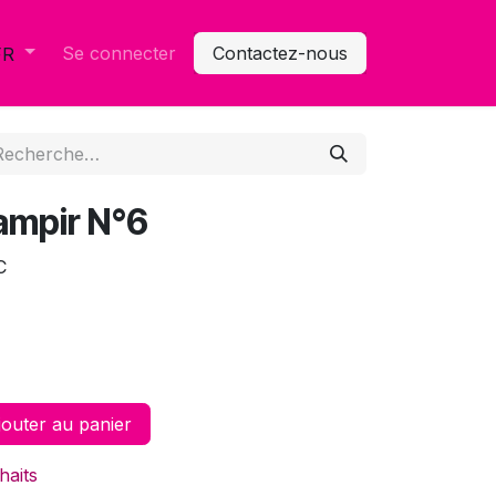
Se connecter
Contactez-nous
FR
ampir N°6
C
outer au panier
haits