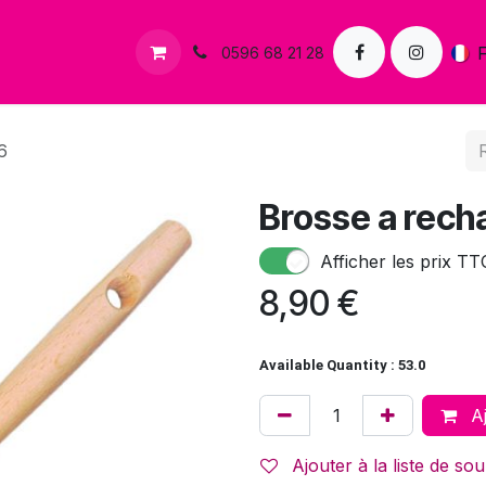
s
Contactez-nous
0596 68 21 28
6
Brosse a rech
Afficher les prix TT
8,90
€
Available Quantity : 53.0
Aj
Ajouter à la liste de sou