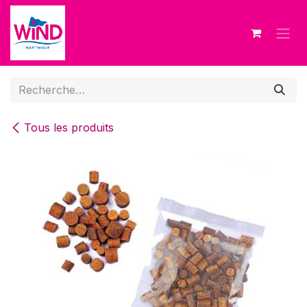
Se rendre au contenu
Tous les produits