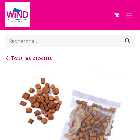
Se rendre au contenu
Tous les produits