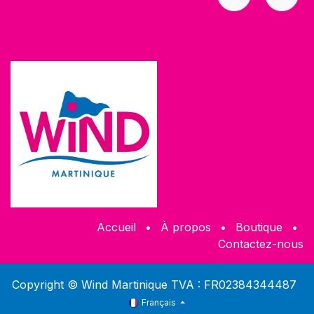
Accueil
•
À propos
•
​Boutique
•
Contactez-nous
Copyright © Wind Martinique TVA : FR02384344487
Français