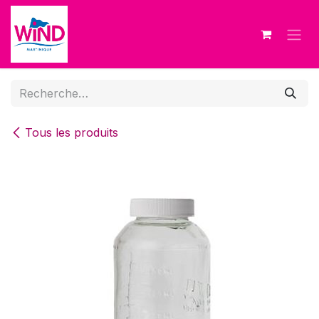
Se rendre au contenu
Tous les produits