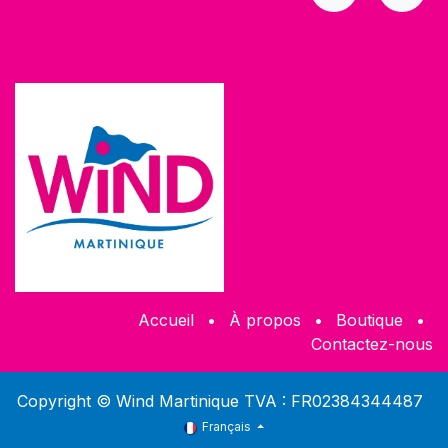
Accueil
•
À propos
•
​Boutique
•
Contactez-nous
Copyright © Wind Martinique TVA : FR02384344487
Français