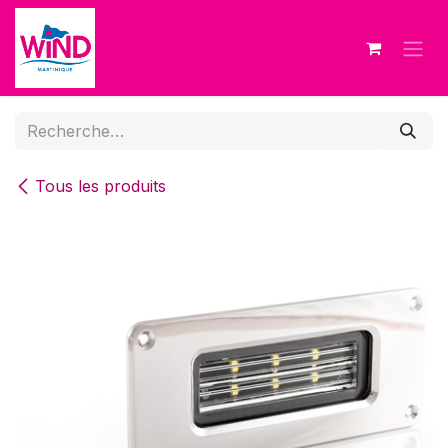
Se rendre au contenu
Tous les produits