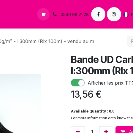
s
Contactez-nous
0596 68 21 28
g/m² - l:300mm (Rlx 100m) - vendu au m
Bande UD Car
l:300mm (Rlx 
Afficher les prix TT
13,56
€
Available Quantity : 0.0
For more information or to know the 
Aj