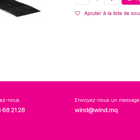
Ajouter à la liste de sou
ez-nous
Envoyez-nous un message
 68 21 28
wind@wind.mq