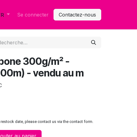
Se connecter
Contactez-nous
FR
bone 300g/m² -
100m) - vendu au m
C
restock date, please contact us via the contact form.
outer au panier