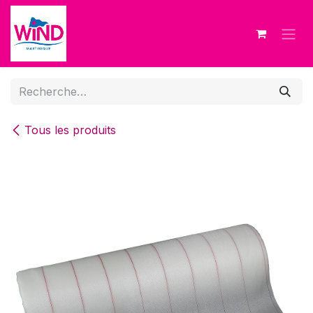
Se rendre au contenu
Tous les produits