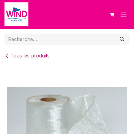
Se rendre au contenu
Tous les produits