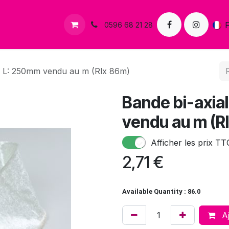
s
Contactez-nous
0596 68 21 28
² L: 250mm vendu au m (Rlx 86m)
Bande bi-axia
vendu au m (R
Afficher les prix TT
2,71
€
Available Quantity : 86.0
Aj