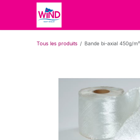
Se rendre au contenu
Accueil
Boutique
À propo
Tous les produits
Bande bi-axial 450g/m