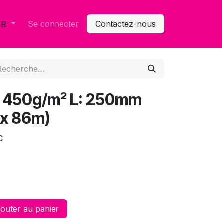
Se connecter
Contactez-nous
FR
l 450g/m² L: 250mm
lx 86m)
C
outer au panier