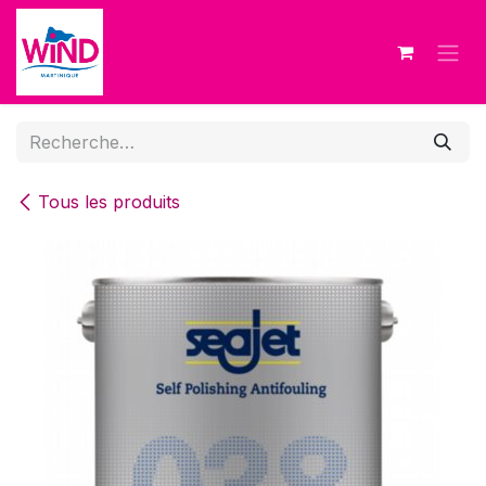
Se rendre au contenu
Tous les produits