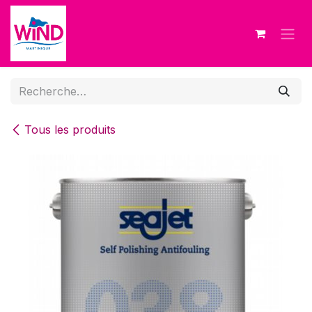
Se rendre au contenu
Tous les produits