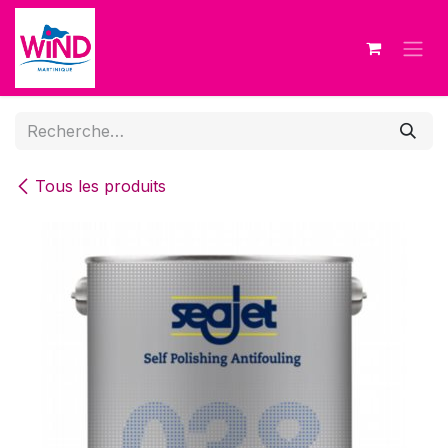
Se rendre au contenu
Tous les produits