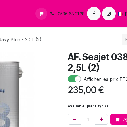
s
Contactez-nous
0596 68 21 28
avy Blue - 2,5L (2)
AF. Seajet 038
2,5L (2)
Afficher les prix TT
235,00
€
Available Quantity : 7.0
Aj