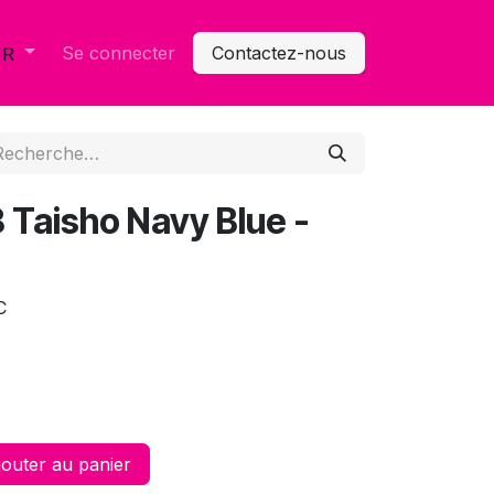
Se connecter
Contactez-nous
FR
 Taisho Navy Blue -
C
outer au panier