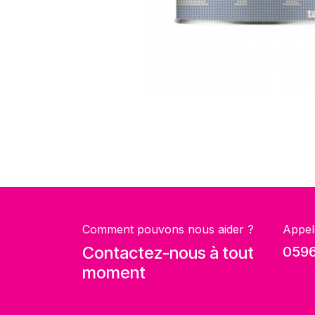
Comment pouvons nous aider ?
Appel
Contactez-nous à tout
0596
moment