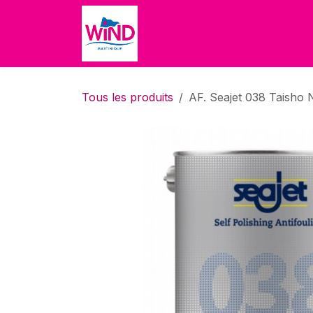
Se rendre au contenu
Accueil
Boutique
À propo
Tous les produits
AF. Seajet 038 Taisho N