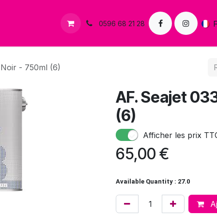
s
Contactez-nous
0596 68 21 28
Noir - 750ml (6)
AF. Seajet 03
(6)
Afficher les prix TT
65,00
€
Available Quantity : 27.0
Aj