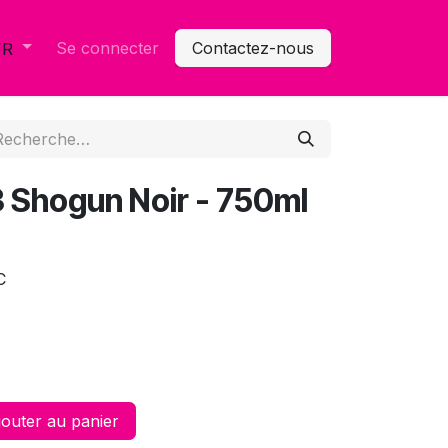
Se connecter
Contactez-nous
FR
3 Shogun Noir - 750ml
C
outer au panier