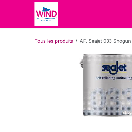
Se rendre au contenu
Accueil
Boutique
À propo
Tous les produits
AF. Seajet 033 Shogun 