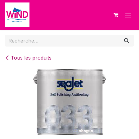
Se rendre au contenu
Tous les produits