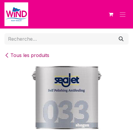
Se rendre au contenu
Tous les produits