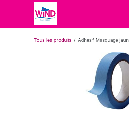
Se rendre au contenu
Accueil
Boutique
À propo
Tous les produits
Adhesif Masquage ja