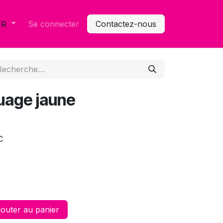
Se connecter
Contactez-nous
FR
uage jaune
C
outer au panier