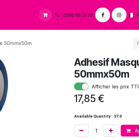
s
Contactez-nous
0596 68 21 28
une 50mmx50m
Adhesif Masq
50mmx50m
Afficher les prix TT
17,85
€
Available Quantity : 37.0
Aj