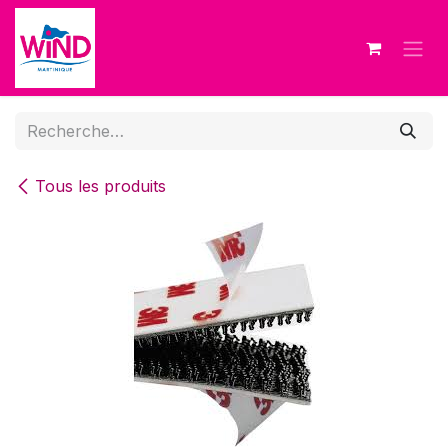
Se rendre au contenu
Tous les produits