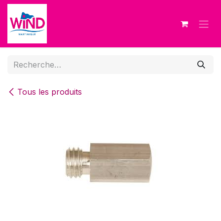
Se rendre au contenu
Tous les produits